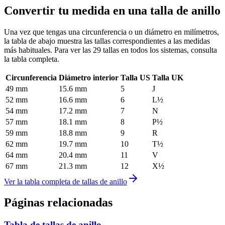
Convertir tu medida en una talla de anillo
Una vez que tengas una circunferencia o un diámetro en milímetros,
la tabla de abajo muestra las tallas correspondientes a las medidas
más habituales. Para ver las 29 tallas en todos los sistemas, consulta
la tabla completa.
Circunferencia
Diámetro interior
Talla US
Talla UK
49
mm
15.6
mm
5
J
52
mm
16.6
mm
6
L½
54
mm
17.2
mm
7
N
57
mm
18.1
mm
8
P½
59
mm
18.8
mm
9
R
62
mm
19.7
mm
10
T½
64
mm
20.4
mm
11
V
67
mm
21.3
mm
12
X½
Ver la tabla completa de tallas de anillo
Páginas relacionadas
Tabla de tallas de anillo