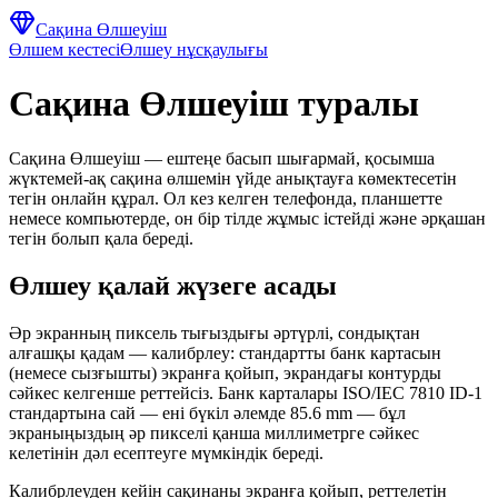
Сақина Өлшеуіш
Өлшем кестесі
Өлшеу нұсқаулығы
Сақина Өлшеуіш туралы
Сақина Өлшеуіш — ештеңе басып шығармай, қосымша
жүктемей-ақ сақина өлшемін үйде анықтауға көмектесетін
тегін онлайн құрал. Ол кез келген телефонда, планшетте
немесе компьютерде, он бір тілде жұмыс істейді және әрқашан
тегін болып қала береді.
Өлшеу қалай жүзеге асады
Әр экранның пиксель тығыздығы әртүрлі, сондықтан
алғашқы қадам — калибрлеу: стандартты банк картасын
(немесе сызғышты) экранға қойып, экрандағы контурды
сәйкес келгенше реттейсіз. Банк карталары ISO/IEC 7810 ID-1
стандартына сай — ені бүкіл әлемде 85.6 mm — бұл
экраныңыздың әр пикселі қанша миллиметрге сәйкес
келетінін дәл есептеуге мүмкіндік береді.
Калибрлеуден кейін сақинаны экранға қойып, реттелетін