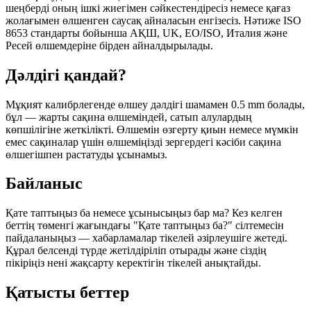
шеңберді оның ішкі жиегімен сәйкестендіресіз немесе қағаз
жолағымен өлшенген саусақ айналасын енгізесіз. Нәтиже ISO
8653 стандарты бойынша АҚШ, UK, ЕО/ISO, Италия және
Ресей өлшемдеріне бірден айналдырылады.
Дәлдігі қандай?
Мұқият калибрлегенде өлшеу дәлдігі шамамен 0.5 mm болады,
бұл — жарты сақина өлшеміндей, сатып алулардың
көпшілігіне жеткілікті. Өлшемін өзгерту қиын немесе мүмкін
емес сақиналар үшін өлшеміңізді зергердегі кәсіби сақина
өлшегішпен растатуды ұсынамыз.
Байланыс
Қате таптыңыз ба немесе ұсынысыңыз бар ма? Кез келген
беттің төменгі жағындағы "Қате таптыңыз ба?" сілтемесін
пайдаланыңыз — хабарламалар тікелей әзірлеушіге жетеді.
Құрал белсенді түрде жетілдіріліп отырады және сіздің
пікіріңіз нені жақсарту керектігін тікелей анықтайды.
Қатысты беттер