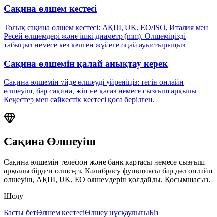
Сақина өлшем кестесі
Толық сақина өлшем кестесі: АҚШ, UK, ЕО/ISO, Италия мен
Ресей өлшемдері және ішкі диаметр (mm). Өлшеміңізді
табыңыз немесе кез келген жүйеге оңай ауыстырыңыз.
Сақина өлшемін қалай анықтау керек
Сақина өлшемін үйде өлшеуді үйреніңіз: тегін онлайн
өлшеуіш, бар сақина, жіп не қағаз немесе сызғыш арқылы.
Кеңестер мен сәйкестік кестесі қоса берілген.
Сақина Өлшеуіш
Сақина өлшемін телефон және банк картасы немесе сызғыш
арқылы бірден өлшеңіз. Калибрлеу функциясы бар дәл онлайн
өлшеуіш, АҚШ, UK, ЕО өлшемдерін қолдайды. Қосымшасыз.
Шолу
Басты бет
Өлшем кестесі
Өлшеу нұсқаулығы
Біз