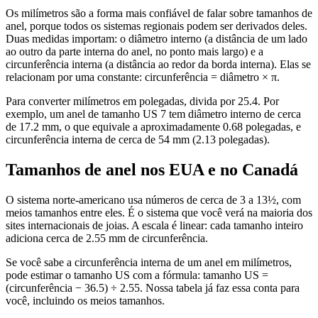
Os milímetros são a forma mais confiável de falar sobre tamanhos de
anel, porque todos os sistemas regionais podem ser derivados deles.
Duas medidas importam: o diâmetro interno (a distância de um lado
ao outro da parte interna do anel, no ponto mais largo) e a
circunferência interna (a distância ao redor da borda interna). Elas se
relacionam por uma constante: circunferência = diâmetro × π.
Para converter milímetros em polegadas, divida por 25.4. Por
exemplo, um anel de tamanho US 7 tem diâmetro interno de cerca
de 17.2 mm, o que equivale a aproximadamente 0.68 polegadas, e
circunferência interna de cerca de 54 mm (2.13 polegadas).
Tamanhos de anel nos EUA e no Canadá
O sistema norte-americano usa números de cerca de 3 a 13½, com
meios tamanhos entre eles. É o sistema que você verá na maioria dos
sites internacionais de joias. A escala é linear: cada tamanho inteiro
adiciona cerca de 2.55 mm de circunferência.
Se você sabe a circunferência interna de um anel em milímetros,
pode estimar o tamanho US com a fórmula: tamanho US =
(circunferência − 36.5) ÷ 2.55. Nossa tabela já faz essa conta para
você, incluindo os meios tamanhos.