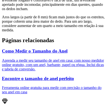
levemente folgado é confortável e fácil de tirar; um levemente
apertado pode incomodar, principalmente em dias quentes, quando
os dedos incham.
Aros largos (a partir de 8 mm) ficam mais justos do que os estreitos,
porque cobrem uma área maior do dedo. Para um aro largo,
considere aumentar de um quarto a meio tamanho em relação à sua
medida.
Páginas relacionadas
Como Medir o Tamanho do Anel
Aprenda a medir seu tamanho de anel em casa: com nosso medidor
online gratuito, com um anel, barbante, papel ou régua. Inclui dicas
e tabela de conversão.
Encontre o tamanho de anel perfeito
Ferramenta online gratuita para medir com precisão o tamanho do
seu anel em casa