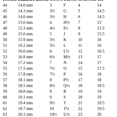
44
14.0
mm
3
F
4
14
45
14.3
mm
3½
G
5
14.5
46
14.6
mm
3½
H
6
14.5
47
15.0
mm
4
H½
7
15
48
15.3
mm
4½
I½
8
15.5
49
15.6
mm
5
J
9
15.5
50
15.9
mm
5½
K
10
16
51
16.2
mm
5½
L
11
16
52
16.6
mm
6
L½
12
16.5
53
16.9
mm
6½
M½
13
17
54
17.2
mm
7
N
14
17
55
17.5
mm
7½
O
15
17.5
56
17.8
mm
7½
P
16
18
57
18.1
mm
8
P½
17
18
58
18.5
mm
8½
Q½
18
18.5
59
18.8
mm
9
R
19
19
60
19.1
mm
9
S
20
19
61
19.4
mm
9½
T
21
19.5
62
19.7
mm
10
T½
22
19.5
63
20.1
mm
10½
U½
23
20