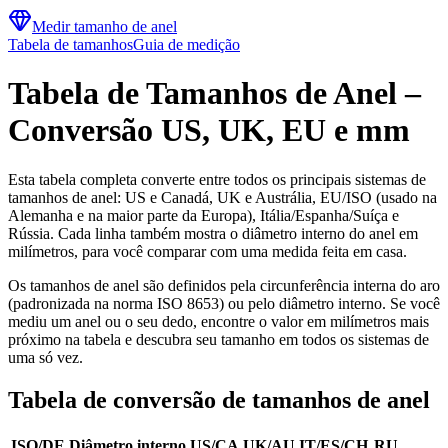
Medir tamanho de anel
Tabela de tamanhos
Guia de medição
Tabela de Tamanhos de Anel –
Conversão US, UK, EU e mm
Esta tabela completa converte entre todos os principais sistemas de
tamanhos de anel: US e Canadá, UK e Austrália, EU/ISO (usado na
Alemanha e na maior parte da Europa), Itália/Espanha/Suíça e
Rússia. Cada linha também mostra o diâmetro interno do anel em
milímetros, para você comparar com uma medida feita em casa.
Os tamanhos de anel são definidos pela circunferência interna do aro
(padronizada na norma ISO 8653) ou pelo diâmetro interno. Se você
mediu um anel ou o seu dedo, encontre o valor em milímetros mais
próximo na tabela e descubra seu tamanho em todos os sistemas de
uma só vez.
Tabela de conversão de tamanhos de anel
ISO/DE
Diâmetro interno
US/CA
UK/AU
IT/ES/CH
RU