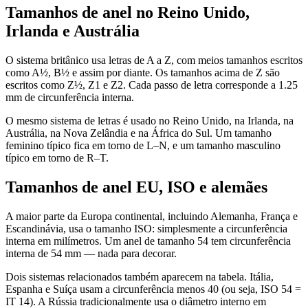
Tamanhos de anel no Reino Unido,
Irlanda e Austrália
O sistema britânico usa letras de A a Z, com meios tamanhos escritos
como A½, B½ e assim por diante. Os tamanhos acima de Z são
escritos como Z½, Z1 e Z2. Cada passo de letra corresponde a 1.25
mm de circunferência interna.
O mesmo sistema de letras é usado no Reino Unido, na Irlanda, na
Austrália, na Nova Zelândia e na África do Sul. Um tamanho
feminino típico fica em torno de L–N, e um tamanho masculino
típico em torno de R–T.
Tamanhos de anel EU, ISO e alemães
A maior parte da Europa continental, incluindo Alemanha, França e
Escandinávia, usa o tamanho ISO: simplesmente a circunferência
interna em milímetros. Um anel de tamanho 54 tem circunferência
interna de 54 mm — nada para decorar.
Dois sistemas relacionados também aparecem na tabela. Itália,
Espanha e Suíça usam a circunferência menos 40 (ou seja, ISO 54 =
IT 14). A Rússia tradicionalmente usa o diâmetro interno em