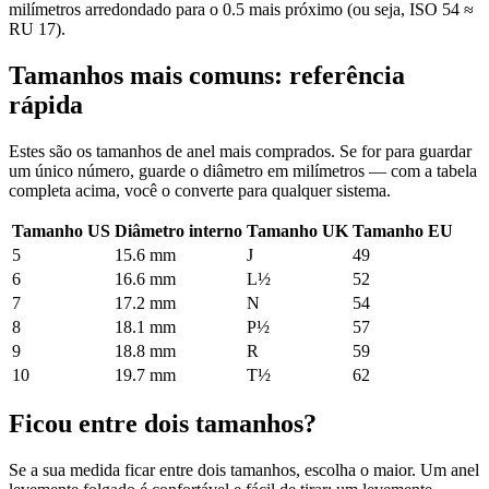
milímetros arredondado para o 0.5 mais próximo (ou seja, ISO 54 ≈
RU 17).
Tamanhos mais comuns: referência
rápida
Estes são os tamanhos de anel mais comprados. Se for para guardar
um único número, guarde o diâmetro em milímetros — com a tabela
completa acima, você o converte para qualquer sistema.
Tamanho US
Diâmetro interno
Tamanho UK
Tamanho EU
5
15.6
mm
J
49
6
16.6
mm
L½
52
7
17.2
mm
N
54
8
18.1
mm
P½
57
9
18.8
mm
R
59
10
19.7
mm
T½
62
Ficou entre dois tamanhos?
Se a sua medida ficar entre dois tamanhos, escolha o maior. Um anel