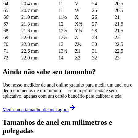
64
20.4
mm
11
V
24
20.5
65
20.7
mm
11
W
25
20.5
66
21.0
mm
11½
X
26
21
67
21.3
mm
12
X½
27
21.5
68
21.6
mm
12½
Y½
28
21.5
69
22.0
mm
12½
Z
29
22
70
22.3
mm
13
Z½
30
22.5
71
22.6
mm
13½
Z1
31
22.5
72
22.9
mm
14
Z2
32
23
Ainda não sabe seu tamanho?
Use nosso medidor de anel online gratuito para medir um anel ou o
dedo em menos de um minuto — sem imprimir nada e sem
aplicativo, apenas com um cartão bancário para calibrar a tela.
Medir meu tamanho de anel agora
Tamanhos de anel em milímetros e
polegadas